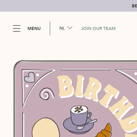
BE
NL
MENU
JOIN OUR TEAM