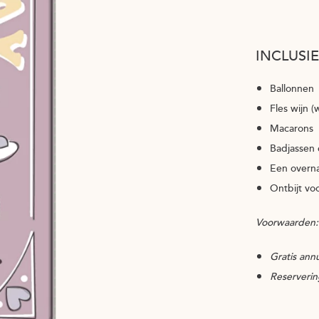
INCLUSIE
Ballonnen
Fles wijn (
Macarons
Badjassen 
Een overn
Ontbijt vo
Voorwaarden:
Gratis ann
Reserverin